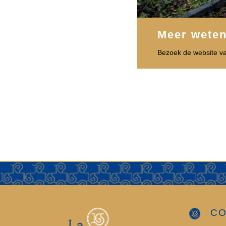
Meer wete
Bezoek de website v
CO