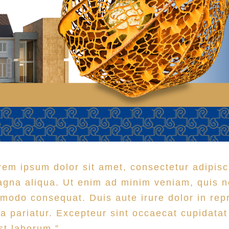
rem ipsum dolor sit amet, consectetur adipisc
magna aliqua. Ut enim ad minim veniam, quis n
mmodo consequat. Duis aute irure dolor in repr
la pariatur. Excepteur sint occaecat cupidatat
est laborum.”