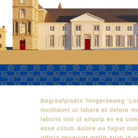
Begraafplaats Tongerseweg
“Lo
incididunt ut labore et dolore 
laboris nisi ut aliquip ex ea co
esse cillum dolore eu fugiat nul
officia deserunt mollit anim id 