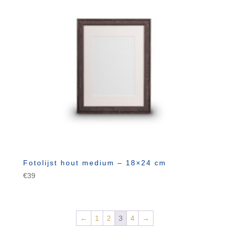
Fotolijst hout medium – 18×24 cm
€
39
←
1
2
3
4
→