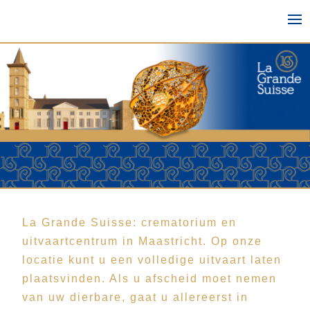
La Grande Suisse: crematorium en
uitvaartcentrum in Maastricht. Op onze
locatie kunt u een volledige uitvaart laten
plaatsvinden. Als u afscheid moet nemen
van uw dierbare, gaat u allereerst in