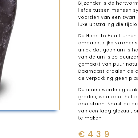
Bijzonder is de hartvor
liefde tussen mensen sy
voorzien van een zwart
luxe uitstraling die tijdlo
De Heart to Heart urn
ambachtelijke vakmense
uniek dat geen urn is h
van de urn is zo duurza
gemaakt van puur natuur
Daarnaast draaien de o
de verpakking geen plas
De urnen worden gebakk
graden, waardoor het d
doorstaan. Naast de bui
van een laag glazuur, o
te maken.
€
439