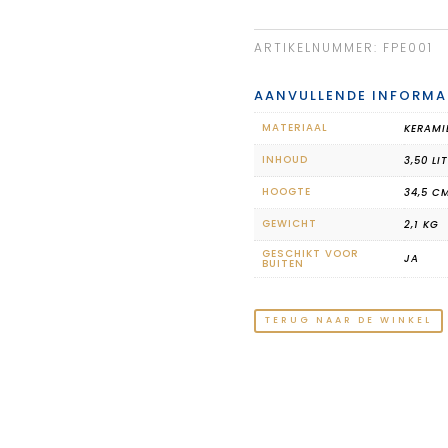
ARTIKELNUMMER:
FPE001
AANVULLENDE INFORMA
MATERIAAL
KERAMI
INHOUD
3,50 LI
HOOGTE
34,5 C
GEWICHT
2,1 KG
GESCHIKT VOOR
JA
BUITEN
TERUG NAAR DE WINKEL