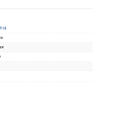
TIE
EK
TER
M