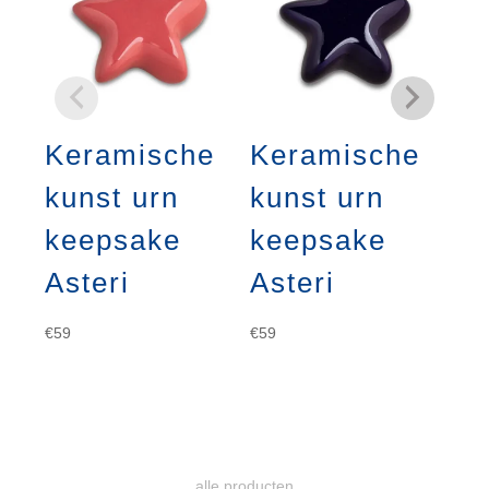
Keramische
Keramische
K
kunst urn
kunst urn
ku
keepsake
keepsake
k
Asteri
Asteri
As
€
59
€
59
€
59
alle producten