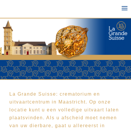
La Grande Suisse: crematorium en
uitvaartcentrum in Maastricht. Op onze
locatie kunt u een volledige uitvaart laten
plaatsvinden. Als u afscheid moet nemen
van uw dierbare, gaat u allereerst in