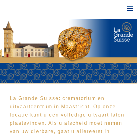
La Grande Suisse: crematorium en
uitvaartcentrum in Maastricht. Op onze
locatie kunt u een volledige uitvaart laten
plaatsvinden. Als u afscheid moet nemen
van uw dierbare, gaat u allereerst in