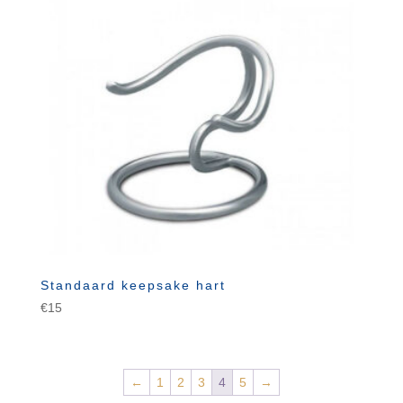
Standaard keepsake hart
€
15
←
1
2
3
4
5
→