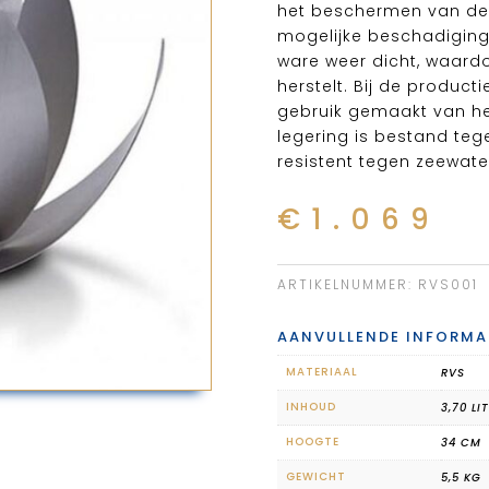
het beschermen van de 
mogelijke beschadiginge
ware weer dicht, waardo
herstelt. Bij de product
gebruik gemaakt van he
legering is bestand tege
resistent tegen zeewate
€
1.069
ARTIKELNUMMER:
RVS001
AANVULLENDE INFORMA
MATERIAAL
RVS
INHOUD
3,70 LI
HOOGTE
34 CM
GEWICHT
5,5 KG