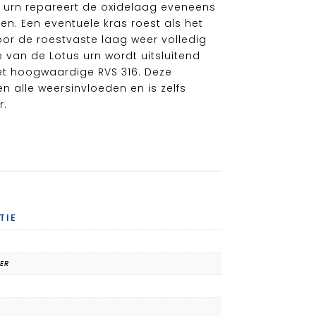
urn repareert de oxidelaag eveneens
n. Een eventuele kras roest als het
or de roestvaste laag weer volledig
ie van de Lotus urn wordt uitsluitend
t hoogwaardige RVS 316. Deze
n alle weersinvloeden en is zelfs
r.
TIE
TER