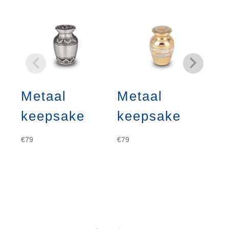
Metaal
Metaal
Me
keepsake
keepsake
€
28
€
79
€
79