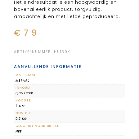
Het eindresultaat is een hoogwaardig en
bovenal eerlijk product, zorgvuldig,
ambachtelijk en met liefde geproduceerd.
€
79
ARTIKELNUMMER:
HU139K
AANVULLENDE INFORMATIE
MATERIAAL
METAAL
INHOUD
0,05 LITER
HOOGTE
7 CM
GEWICHT
0,2 KG
GESCHIKT VOOR BUITEN
NEE