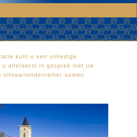
atie kunt u een volledige
 u allereerst in gesprek met uw
de uitvaartondernemer samen