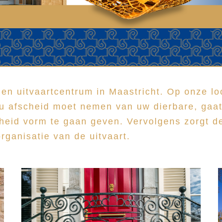
n uitvaartcentrum in Maastricht. Op onze loc
s u afscheid moet nemen van uw dierbare, gaat
heid vorm te gaan geven. Vervolgens zorgt 
ganisatie van de uitvaart.