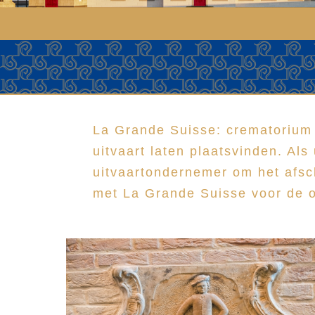
La Grande Suisse: crematorium e
uitvaart laten plaatsvinden. Al
uitvaartondernemer om het afsc
met La Grande Suisse voor de or