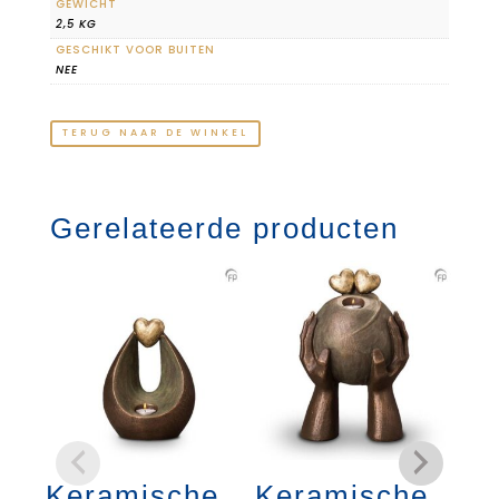
GEWICHT
2,5 KG
GESCHIKT VOOR BUITEN
NEE
TERUG NAAR DE WINKEL
Gerelateerde producten
Keramische
Keramische
K