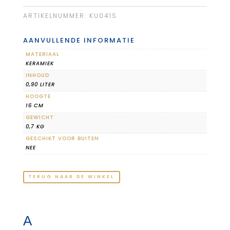
ARTIKELNUMMER:
KU041S
AANVULLENDE INFORMATIE
MATERIAAL
KERAMIEK
INHOUD
0,90 LITER
HOOGTE
16 CM
GEWICHT
0,7 KG
GESCHIKT VOOR BUITEN
NEE
TERUG NAAR DE WINKEL
A