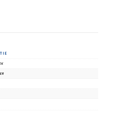
TIE
EK
TER