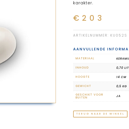
karakter.
€
203
ARTIKELNUMMER:
KU052S
AANVULLENDE INFORMA
MATERIAAL
KERAMI
INHOUD
0,70 LI
HOOGTE
14 CM
GEWICHT
0,5 KG
GESCHIKT VOOR
JA
BUITEN
TERUG NAAR DE WINKEL