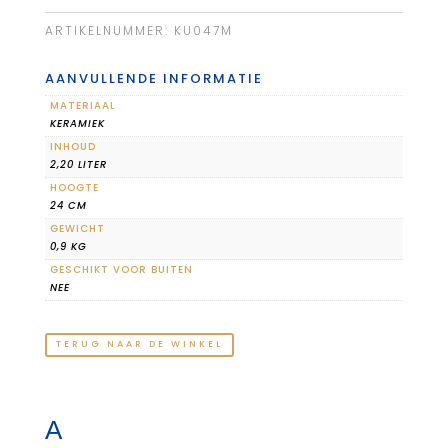
ARTIKELNUMMER:
KU047M
AANVULLENDE INFORMATIE
MATERIAAL
KERAMIEK
INHOUD
2,20 LITER
HOOGTE
24 CM
GEWICHT
0,9 KG
GESCHIKT VOOR BUITEN
NEE
TERUG NAAR DE WINKEL
A