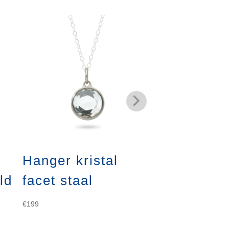
Hanger kristal
Hanger kri
ld
facet staal
facet goud
€
199
€
254