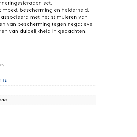
nneringssieraden set.
t moed, bescherming en helderheid.
eassocieerd met het stimuleren van
eden van bescherming tegen negatieve
ren van duidelijkheid in gedachten.
EY
TIE
ROOG