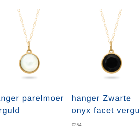
nger parelmoer
hanger Zwarte
rguld
onyx facet vergu
€
254