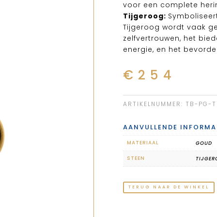
voor een complete heri
Tijgeroog:
Symboliseer
Tijgeroog wordt vaak g
zelfvertrouwen, het bi
energie, en het bevorde
€
254
ARTIKELNUMMER:
TB-PG-T
AANVULLENDE INFORMA
MATERIAAL
GOUD
STEEN
TIJGE
TERUG NAAR DE WINKEL