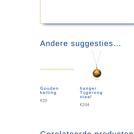
Andere suggesties…
Gouden
hanger
ketting
Tijgeroog
staal
€
20
€
204
Gerelateerde producten