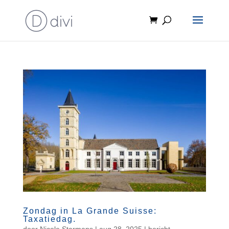
Zondag in La Grande Suisse:
Taxatiedag.
door
Nicole Starmans
|
aug 28, 2025
|
bericht